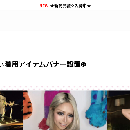
NEW
★新商品続々入荷中★
ちぃ着用アイテムバナー設置❄️