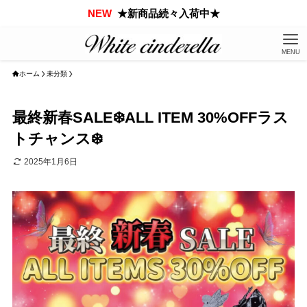
NEW
★新商品続々入荷中★
MENU
ホーム
未分類
最終新春SALE❄️ALL ITEM 30%OFFラス
トチャンス❄️
2025年1月6日